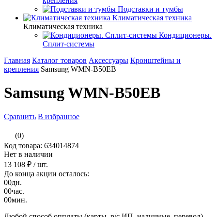
крепления
Подставки и тумбы
Климатическая техника
Климатическая техника
Кондиционеры.
Сплит-системы
Главная
Каталог товаров
Аксессуары
Кронштейны и
крепления
Samsung WMN-B50EB
Samsung WMN-B50EB
Сравнить
В избранное
(0)
Код товара: 634014874
Нет в наличии
13 108 ₽
/ шт.
До конца акции осталось:
00
дн.
00
час.
00
мин.
Любой способ опплаты (карты, р/с ИП, наличные, перевод)