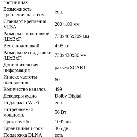
гостиницах
Возможность
есть
крепления на стену
Стандарт крепления
200×100 мм
VESA
Размеры с подставкой
730x465x209 мм
(ШxВxГ)
Вес с подставкой
4.05 кг
Размеры без подставки
730x430x86 мм
(ШxВxГ)
Дополнительная
разъем SCART
информация
Индекс частоты
60
обновления
Количество каналов
499
Декодеры аудио
Dolby Digital
Поддержка Wi-Fi
есть
Потребляемая
56 Вт
мощность
Срок службы
1095 дн.
Гарантийный срок
365 дн.
Поддержка DLNA
есть