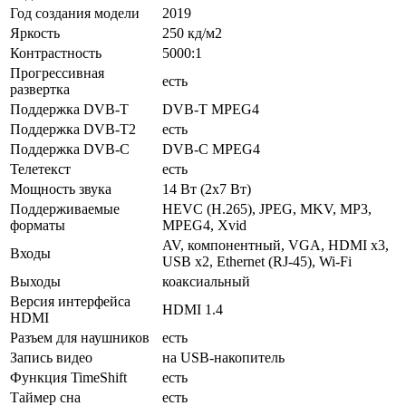
Год создания модели
2019
Яркость
250 кд/м2
Контрастность
5000:1
Прогрессивная
есть
развертка
Поддержка DVB-T
DVB-T MPEG4
Поддержка DVB-T2
есть
Поддержка DVB-C
DVB-C MPEG4
Телетекст
есть
Мощность звука
14 Вт (2х7 Вт)
Поддерживаемые
HEVC (H.265), JPEG, MKV, MP3,
форматы
MPEG4, Xvid
AV, компонентный, VGA, HDMI x3,
Входы
USB x2, Ethernet (RJ-45), Wi-Fi
Выходы
коаксиальный
Версия интерфейса
HDMI 1.4
HDMI
Разъем для наушников
есть
Запись видео
на USB-накопитель
Функция TimeShift
есть
Таймер сна
есть