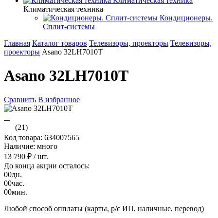
Климатическая техника
Климатическая техника
Кондиционеры.
Сплит-системы
Главная
Каталог товаров
Телевизоры, проекторы
Телевизоры,
проекторы
Asano 32LH7010T
Asano 32LH7010T
Сравнить
В избранное
(21)
Код товара: 634007565
Наличие: много
13 790 ₽
/ шт.
До конца акции осталось:
00
дн.
00
час.
00
мин.
Любой способ опплаты (карты, р/с ИП, наличные, перевод)