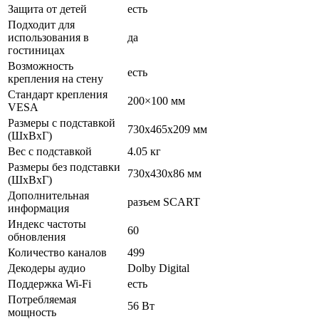
Защита от детей
есть
Подходит для
использования в
да
гостиницах
Возможность
есть
крепления на стену
Стандарт крепления
200×100 мм
VESA
Размеры с подставкой
730x465x209 мм
(ШxВxГ)
Вес с подставкой
4.05 кг
Размеры без подставки
730x430x86 мм
(ШxВxГ)
Дополнительная
разъем SCART
информация
Индекс частоты
60
обновления
Количество каналов
499
Декодеры аудио
Dolby Digital
Поддержка Wi-Fi
есть
Потребляемая
56 Вт
мощность