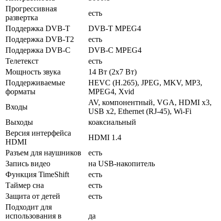
Прогрессивная
есть
развертка
Поддержка DVB-T
DVB-T MPEG4
Поддержка DVB-T2
есть
Поддержка DVB-C
DVB-C MPEG4
Телетекст
есть
Мощность звука
14 Вт (2х7 Вт)
Поддерживаемые
HEVC (H.265), JPEG, MKV, MP3,
форматы
MPEG4, Xvid
AV, компонентный, VGA, HDMI x3,
Входы
USB x2, Ethernet (RJ-45), Wi-Fi
Выходы
коаксиальный
Версия интерфейса
HDMI 1.4
HDMI
Разъем для наушников
есть
Запись видео
на USB-накопитель
Функция TimeShift
есть
Таймер сна
есть
Защита от детей
есть
Подходит для
использования в
да