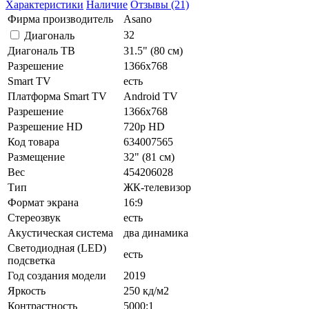
Характеристики
Наличие
Отзывы (21)
Фирма производитель
Asano
32
Диагональ
Диагональ ТВ
31.5" (80 см)
Разрешение
1366x768
Smart TV
есть
Платформа Smart TV
Android TV
Разрешение
1366x768
Разрешение HD
720p HD
Код товара
634007565
Размещение
32" (81 см)
Вес
454206028
Тип
ЖК-телевизор
Формат экрана
16:9
Стереозвук
есть
Акустическая система
два динамика
Светодиодная (LED)
есть
подсветка
Год создания модели
2019
Яркость
250 кд/м2
Контрастность
5000:1