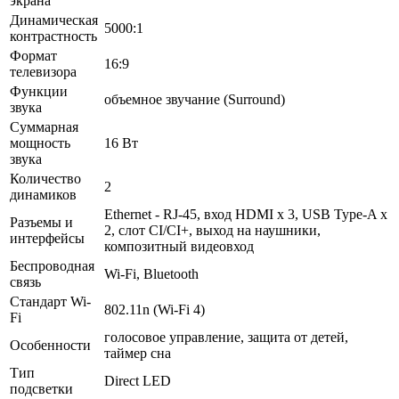
экрана
Динамическая
5000:1
контрастность
Формат
16:9
телевизора
Функции
объемное звучание (Surround)
звука
Суммарная
мощность
16 Вт
звука
Количество
2
динамиков
Ethernet - RJ-45, вход HDMI x 3, USB Type-A x
Разъемы и
2, слот CI/CI+, выход на наушники,
интерфейсы
композитный видеовход
Беспроводная
Wi-Fi, Bluetooth
связь
Стандарт Wi-
802.11n (Wi-Fi 4)
Fi
голосовое управление, защита от детей,
Особенности
таймер сна
Тип
Direct LED
подсветки