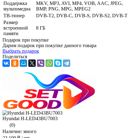
Поддержка
MKV, MP3, AVI, MP4, VOB, AAC, JPEG,
мультимедиа
BMP, PNG, MPG, MPEG2
ТВ-тюнер
DVB-T2, DVB-C, DVB-S, DVB-S2, DVB-T
Размер
встроенной
8 ГБ
памяти
Подарок при покупке
Дарим подарок при покупке данного товара
Выбрать подарок
Поделиться
Hyundai H-LED43BU7003
(0)
Наличие: много
23 100 ₽
/ шт.