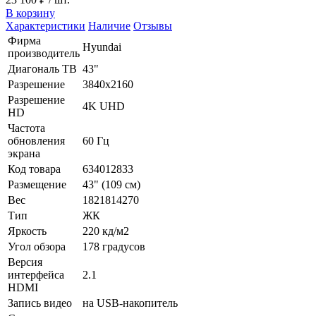
В корзину
Характеристики
Наличие
Отзывы
Фирма
Hyundai
производитель
Диагональ ТВ
43"
Разрешение
3840x2160
Разрешение
4K UHD
HD
Частота
обновления
60 Гц
экрана
Код товара
634012833
Размещение
43" (109 см)
Вес
1821814270
Тип
ЖК
Яркость
220 кд/м2
Угол обзора
178 градусов
Версия
интерфейса
2.1
HDMI
Запись видео
на USB-накопитель