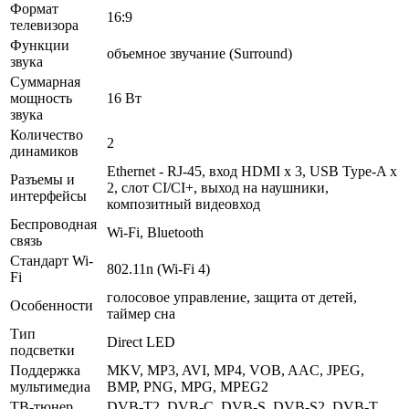
Формат
16:9
телевизора
Функции
объемное звучание (Surround)
звука
Суммарная
мощность
16 Вт
звука
Количество
2
динамиков
Ethernet - RJ-45, вход HDMI x 3, USB Type-A x
Разъемы и
2, слот CI/CI+, выход на наушники,
интерфейсы
композитный видеовход
Беспроводная
Wi-Fi, Bluetooth
связь
Стандарт Wi-
802.11n (Wi-Fi 4)
Fi
голосовое управление, защита от детей,
Особенности
таймер сна
Тип
Direct LED
подсветки
Поддержка
MKV, MP3, AVI, MP4, VOB, AAC, JPEG,
мультимедиа
BMP, PNG, MPG, MPEG2
ТВ-тюнер
DVB-T2, DVB-C, DVB-S, DVB-S2, DVB-T