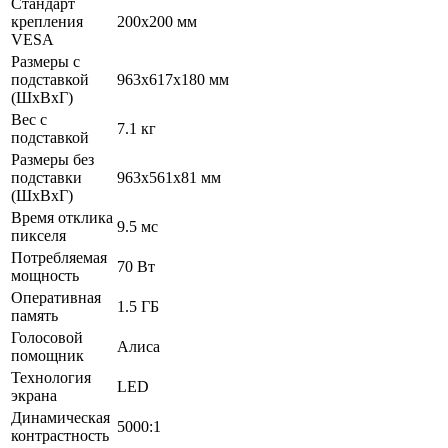
Стандарт
крепления
200x200 мм
VESA
Размеры с
подставкой
963x617x180 мм
(ШxВxГ)
Вес с
7.1 кг
подставкой
Размеры без
подставки
963x561x81 мм
(ШxВxГ)
Время отклика
9.5 мс
пикселя
Потребляемая
70 Вт
мощность
Оперативная
1.5 ГБ
память
Голосовой
Алиса
помощник
Технология
LED
экрана
Динамическая
5000:1
контрастность