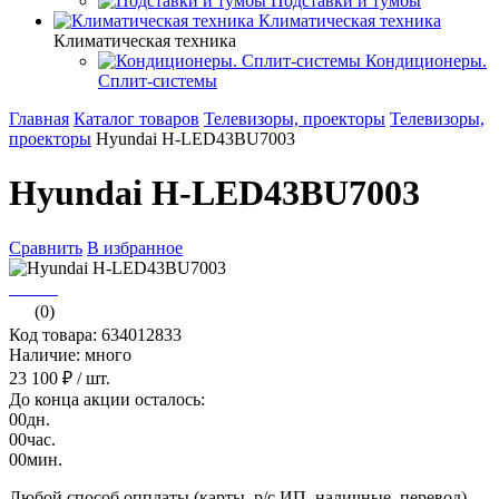
Подставки и тумбы
Климатическая техника
Климатическая техника
Кондиционеры.
Сплит-системы
Главная
Каталог товаров
Телевизоры, проекторы
Телевизоры,
проекторы
Hyundai H-LED43BU7003
Hyundai H-LED43BU7003
Сравнить
В избранное
(0)
Код товара: 634012833
Наличие: много
23 100 ₽
/ шт.
До конца акции осталось:
00
дн.
00
час.
00
мин.
Любой способ опплаты (карты, р/с ИП, наличные, перевод)