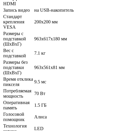
HDMI
Запись видео
на USB-накопитель
Стандарт
крепления
200x200 мм
VESA
Размеры с
подставкой
963x617x180 мм
(ШxВxГ)
Вес с
7.1 кг
подставкой
Размеры без
подставки
963x561x81 мм
(ШxВxГ)
Время отклика
9.5 мс
пикселя
Потребляемая
70 Вт
мощность
Оперативная
1.5 ГБ
память
Голосовой
Алиса
помощник
Технология
LED