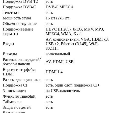
Поддержка DVB-T2
есть
Поддержка DVB-C
DVB-C MPEG4
Телетекст
есть
Мощность звука
16 Вт (2х8 Вт)
Объемное звучание
есть
Поддерживаемые
HEVC (H.265), JPEG, MKV, MP3,
форматы
MPEG4, WMA, Xvid
AV, компонентный, VGA, HDMI x3,
Входы
USB x2, Ethernet (RJ-45), Wi-Fi
802.11n
Выходы
коаксиальный
Разъемы на передней/
AV, HDMI, USB
боковой панели
Версия интерфейса
HDMI 1.4
HDMI
Разъем для наушников
есть
Поддержка CI
есть, один слот, поддержка CI+
Запись видео
на USB-накопитель
Функция TimeShift
есть
Таймер сна
есть
Защита от детей
есть
Возможность