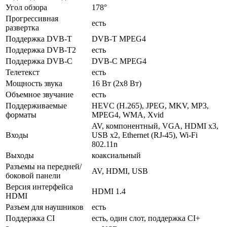
Угол обзора
178°
Прогрессивная
есть
развертка
Поддержка DVB-T
DVB-T MPEG4
Поддержка DVB-T2
есть
Поддержка DVB-C
DVB-C MPEG4
Телетекст
есть
Мощность звука
16 Вт (2х8 Вт)
Объемное звучание
есть
Поддерживаемые
HEVC (H.265), JPEG, MKV, MP3,
форматы
MPEG4, WMA, Xvid
AV, компонентный, VGA, HDMI x3,
Входы
USB x2, Ethernet (RJ-45), Wi-Fi
802.11n
Выходы
коаксиальный
Разъемы на передней/
AV, HDMI, USB
боковой панели
Версия интерфейса
HDMI 1.4
HDMI
Разъем для наушников
есть
Поддержка CI
есть, один слот, поддержка CI+