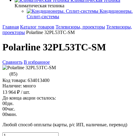
Климатическая техника
Климатическая техника
Кондиционеры.
Сплит-системы
Главная
Каталог товаров
Телевизоры, проекторы
Телевизоры,
проекторы
Polarline 32PL53TC-SM
Polarline 32PL53TC-SM
Сравнить
В избранное
(85)
Код товара: 634013400
Наличие: много
13 964 ₽
/ шт.
До конца акции осталось:
00
дн.
00
час.
00
мин.
Любой способ опплаты (карты, р/с ИП, наличные, перевод)