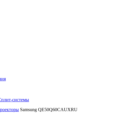
ния
Сплит-системы
проекторы
Samsung QE50Q60CAUXRU