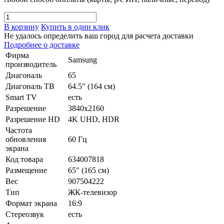
В корзину
Купить в один клик
Не удалось определить ваш город для расчета доставки
Подробнее о доставке
Фирма
Samsung
производитель
Диагональ
65
Диагональ ТВ
64.5" (164 см)
Smart TV
есть
Разрешение
3840x2160
Разрешение HD
4K UHD, HDR
Частота
обновления
60 Гц
экрана
Код товара
634007818
Размещение
65" (165 см)
Вес
907504222
Тип
ЖК-телевизор
Формат экрана
16:9
Стереозвук
есть