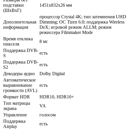
подставки
1451x832x26 мм
(ШxВxГ)
процессор Crystal 4K; тип затемнения UHD
Дополнительная
Dimming; ОС Tizen 6.0; поддержка Wireless
информация
DeX; игровой режим ALLM; режим
режиссера Filmmaker Mode
Время отклика
8 мс
пикселя
Поддержка DVB-
есть
S
Поддержка DVB-
есть
S2
Декодеры аудио
Dolby Digital
Автоматическое
выравнивание
есть
громкости (AVL)
Формат HDR
HDR10, HDR10+
Тип матрицы
VA
экрана
Управление
голосом
Поддержка
есть
Airplay