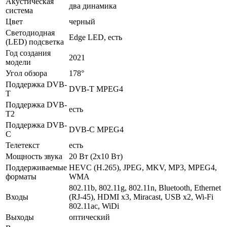
Акустическая
два динамика
система
Цвет
черный
Светодиодная
Edge LED, есть
(LED) подсветка
Год создания
2021
модели
Угол обзора
178°
Поддержка DVB-
DVB-T MPEG4
T
Поддержка DVB-
есть
T2
Поддержка DVB-
DVB-C MPEG4
C
Телетекст
есть
Мощность звука
20 Вт (2х10 Вт)
Поддерживаемые
HEVC (H.265), JPEG, MKV, MP3, MPEG4,
форматы
WMA
802.11b, 802.11g, 802.11n, Bluetooth, Ethernet
Входы
(RJ-45), HDMI x3, Miracast, USB x2, Wi-Fi
802.11ac, WiDi
Выходы
оптический