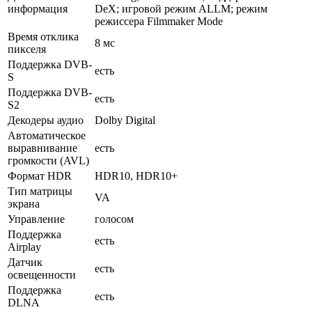
информация
DeX; игровой режим ALLM; режим
режиссера Filmmaker Mode
Время отклика
8 мс
пикселя
Поддержка DVB-
есть
S
Поддержка DVB-
есть
S2
Декодеры аудио
Dolby Digital
Автоматическое
выравнивание
есть
громкости (AVL)
Формат HDR
HDR10, HDR10+
Тип матрицы
VA
экрана
Управление
голосом
Поддержка
есть
Airplay
Датчик
есть
освещенности
Поддержка
есть
DLNA