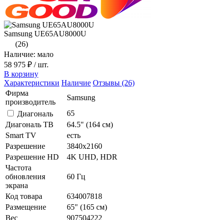
Samsung UE65AU8000U
(26)
Наличие: мало
58 975 ₽
/ шт.
В корзину
Характеристики
Наличие
Отзывы (26)
Фирма
Samsung
производитель
65
Диагональ
Диагональ ТВ
64.5" (164 см)
Smart TV
есть
Разрешение
3840x2160
Разрешение HD
4K UHD, HDR
Частота
обновления
60 Гц
экрана
Код товара
634007818
Размещение
65" (165 см)
Вес
907504222