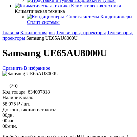
Подставки и тумбы
Климатическая техника
Климатическая техника
Кондиционеры.
Сплит-системы
Главная
Каталог товаров
Телевизоры, проекторы
Телевизоры,
проекторы
Samsung UE65AU8000U
Samsung UE65AU8000U
Сравнить
В избранное
(26)
Код товара: 634007818
Наличие: мало
58 975 ₽
/ шт.
До конца акции осталось:
00
дн.
00
час.
00
мин.
Любой способ опплаты (карты, р/с ИП, наличные, перевод)