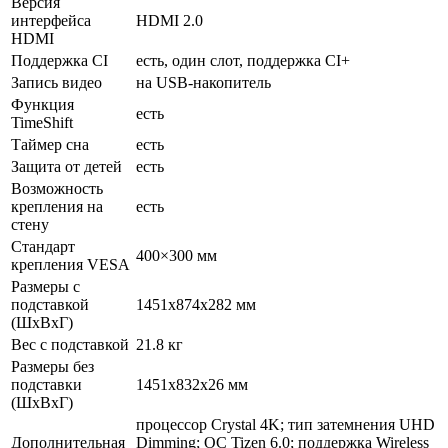
Версия
интерфейса
HDMI 2.0
HDMI
Поддержка CI
есть, один слот, поддержка CI+
Запись видео
на USB-накопитель
Функция
есть
TimeShift
Таймер сна
есть
Защита от детей
есть
Возможность
крепления на
есть
стену
Стандарт
400×300 мм
крепления VESA
Размеры с
подставкой
1451x874x282 мм
(ШxВxГ)
Вес с подставкой
21.8 кг
Размеры без
подставки
1451x832x26 мм
(ШxВxГ)
процессор Crystal 4K; тип затемнения UHD
Дополнительная
Dimming; ОС Tizen 6.0; поддержка Wireless