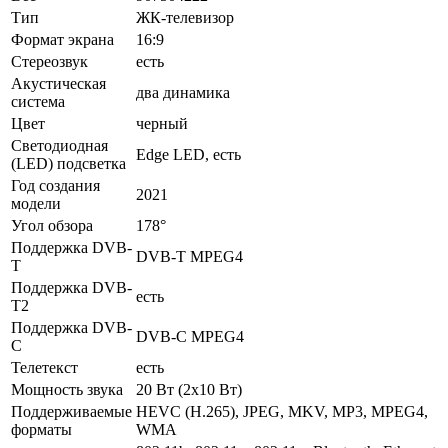
Тип
ЖК-телевизор
Формат экрана
16:9
Стереозвук
есть
Акустическая
два динамика
система
Цвет
черный
Светодиодная
Edge LED, есть
(LED) подсветка
Год создания
2021
модели
Угол обзора
178°
Поддержка DVB-
DVB-T MPEG4
T
Поддержка DVB-
есть
T2
Поддержка DVB-
DVB-C MPEG4
C
Телетекст
есть
Мощность звука
20 Вт (2х10 Вт)
Поддерживаемые
HEVC (H.265), JPEG, MKV, MP3, MPEG4,
форматы
WMA