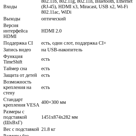
802.11b, 802.11g, 802.11n, Bluetooth, Ethernet
Входы
(RJ-45), HDMI x3, Miracast, USB x2, Wi-Fi
802.11ac, WiDi
Выходы
оптический
Версия
интерфейса
HDMI 2.0
HDMI
Поддержка CI
есть, один слот, поддержка CI+
Запись видео
на USB-накопитель
Функция
есть
TimeShift
Таймер сна
есть
Защита от детей
есть
Возможность
крепления на
есть
стену
Стандарт
400×300 мм
крепления VESA
Размеры с
подставкой
1451x874x282 мм
(ШxВxГ)
Вес с подставкой
21.8 кг
Размеры без