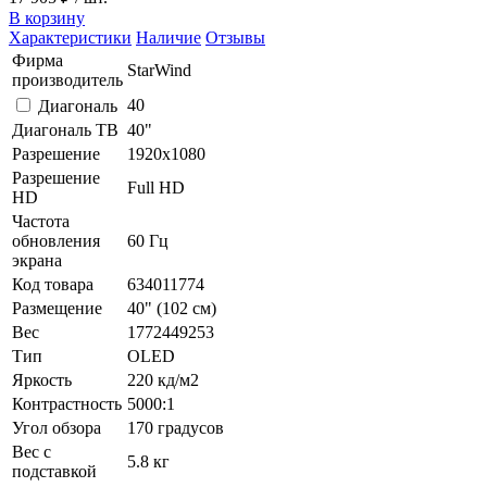
В корзину
Характеристики
Наличие
Отзывы
Фирма
StarWind
производитель
40
Диагональ
Диагональ ТВ
40"
Разрешение
1920x1080
Разрешение
Full HD
HD
Частота
обновления
60 Гц
экрана
Код товара
634011774
Размещение
40" (102 см)
Вес
1772449253
Тип
OLED
Яркость
220 кд/м2
Контрастность
5000:1
Угол обзора
170 градусов
Вес с
5.8 кг
подставкой