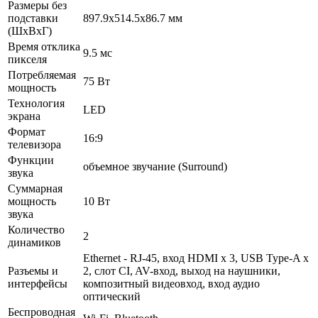
Размеры без
подставки
897.9x514.5x86.7 мм
(ШxВxГ)
Время отклика
9.5 мс
пикселя
Потребляемая
75 Вт
мощность
Технология
LED
экрана
Формат
16:9
телевизора
Функции
объемное звучание (Surround)
звука
Суммарная
мощность
10 Вт
звука
Количество
2
динамиков
Ethernet - RJ-45, вход HDMI x 3, USB Type-A x
Разъемы и
2, слот CI, AV-вход, выход на наушники,
интерфейсы
композитный видеовход, вход аудио
оптический
Беспроводная