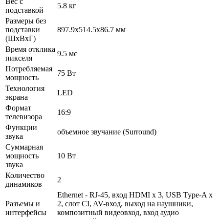
Вес с
5.8 кг
подставкой
Размеры без
подставки
897.9x514.5x86.7 мм
(ШxВxГ)
Время отклика
9.5 мс
пикселя
Потребляемая
75 Вт
мощность
Технология
LED
экрана
Формат
16:9
телевизора
Функции
объемное звучание (Surround)
звука
Суммарная
мощность
10 Вт
звука
Количество
2
динамиков
Ethernet - RJ-45, вход HDMI x 3, USB Type-A x
Разъемы и
2, слот CI, AV-вход, выход на наушники,
интерфейсы
композитный видеовход, вход аудио