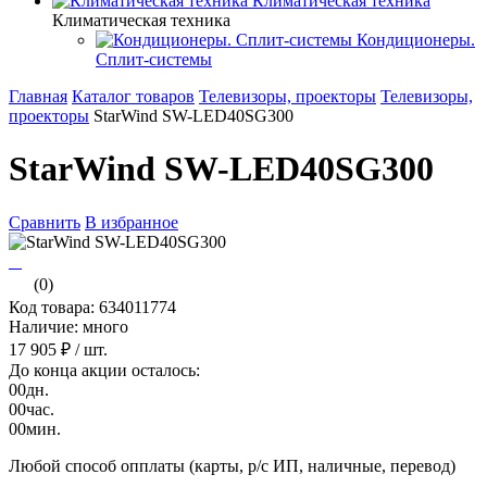
Климатическая техника
Климатическая техника
Кондиционеры.
Сплит-системы
Главная
Каталог товаров
Телевизоры, проекторы
Телевизоры,
проекторы
StarWind SW-LED40SG300
StarWind SW-LED40SG300
Сравнить
В избранное
(0)
Код товара: 634011774
Наличие: много
17 905 ₽
/ шт.
До конца акции осталось:
00
дн.
00
час.
00
мин.
Любой способ опплаты (карты, р/с ИП, наличные, перевод)